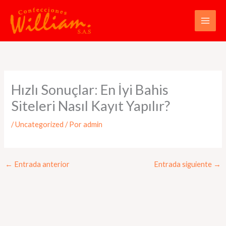
Ir
al
contenido
Hızlı Sonuçlar: En İyi Bahis
Siteleri Nasıl Kayıt Yapılır?
/
Uncategorized
/ Por
admin
←
Entrada anterior
Entrada siguiente
→