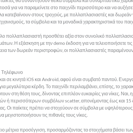
 παίκτες θα συναντήσουν θεϊκά σύμβολα και συναρπαστικά χαρακ
οσά για να παραμείνετε στο παιχνίδι περισσότερο και να αυξήσετ
λα κατεβαίνουν στους τροχούς, με πολλαπλασιαστές και δωρεάν
μηχανισμούς, τα σύμβολα και τα μοναδικά χαρακτηριστικά του παι
λο πολλαπλασιαστή προσθέτει αξία στον συνολικό πολλαπλασιασ
άτων. Η εξάσκηση με την demo έκδοση για να τελειοποιήσετε τις σ
ρκεια των δωρεάν περιστροφών, οι πολλαπλασιαστές παραμένουν 
ας Τηλέφωνο
και σε κινητά iOS και Android, αφού είναι συμβατό παντού. Ενεργ
α μεγαλύτερα κέρδη. Το παιχνίδι περιλαμβάνει, επίσης, το χαρα
υν στη θέση τους, δίνοντας επιπλέον ευκαιρίες για νίκες. Ναι, 
ιών ή περισσότερων συμβόλων scatter, απονέμοντας έως και 15
σας. Οι παίκτες πρέπει να στοχεύουν σε σύμβολα με υψηλότερου
α μεγιστοποιήσουν τις πιθανές τους νίκες.
ιο μέτρια προσέγγιση, προσαρμόζοντας τα στοιχήματα βάσει των