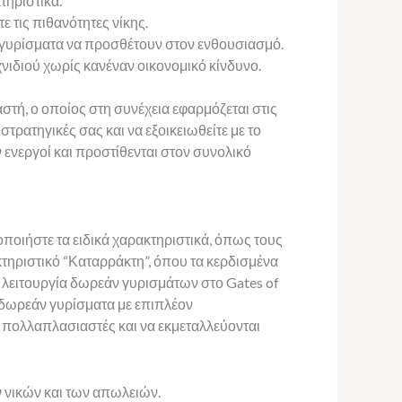
τηριστικά.
ε τις πιθανότητες νίκης.
 γυρίσματα να προσθέτουν στον ενθουσιασμό.
χνιδιού χωρίς κανέναν οικονομικό κίνδυνο.
τή, ο οποίος στη συνέχεια εφαρμόζεται στις
τρατηγικές σας και να εξοικειωθείτε με το
ενεργοί και προστίθενται στον συνολικό
οποιήστε τα ειδικά χαρακτηριστικά, όπως τους
κτηριστικό “Καταρράκτη”, όπου τα κερδισμένα
η λειτουργία δωρεάν γυρισμάτων στο Gates of
 δωρεάν γυρίσματα με επιπλέον
ς πολλαπλασιαστές και να εκμεταλλεύονται
 νικών και των απωλειών.