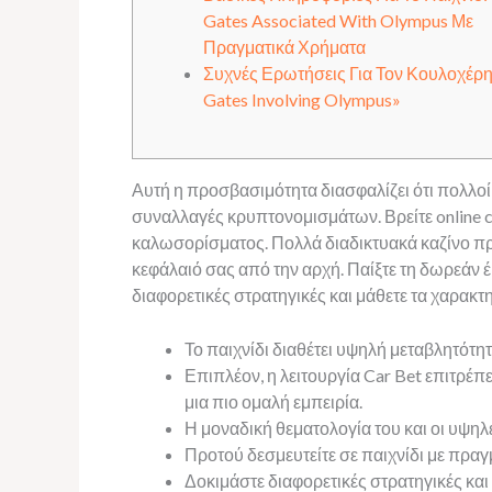
Gates Associated With Olympus Με
Πραγματικά Χρήματα
Συχνές Ερωτήσεις Για Τον Κουλοχέρ
Gates Involving Olympus»
Αυτή η προσβασιμότητα διασφαλίζει ότι πολλοί
συναλλαγές κρυπτονομισμάτων. Βρείτε online
καλωσορίσματος. Πολλά διαδικτυακά καζίνο προ
κεφάλαιό σας από την αρχή. Παίξτε τη δωρεάν έ
διαφορετικές στρατηγικές και μάθετε τα χαρακτ
Το παιχνίδι διαθέτει υψηλή μεταβλητότητ
Επιπλέον, η λειτουργία Car Bet επιτρέπ
μια πιο ομαλή εμπειρία.
Η μοναδική θεματολογία του και οι υψηλ
Προτού δεσμευτείτε σε παιχνίδι με πραγ
Δοκιμάστε διαφορετικές στρατηγικές και