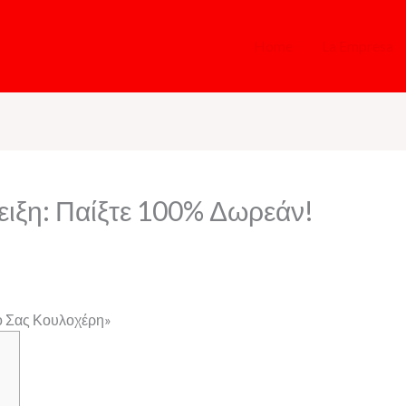
Home
La Empresa
ειξη: Παίξτε 100% Δωρεάν!
ο Σας Κουλοχέρη»