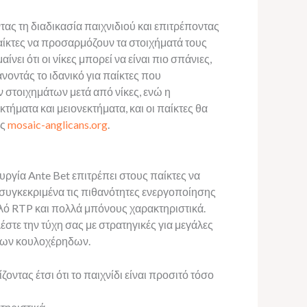
ας τη διαδικασία παιχνιδιού και επιτρέποντας
παίκτες να προσαρμόζουν τα στοιχήματά τους
ει ότι οι νίκες μπορεί να είναι πιο σπάνιες,
νοντάς το ιδανικό για παίκτες που
 στοιχημάτων μετά από νίκες, ενώ η
τήματα και μειονεκτήματα, και οι παίκτες θα
υς
mosaic-anglicans.org
.
ουργία Ante Bet επιτρέπει στους παίκτες να
 συγκεκριμένα τις πιθανότητες ενεργοποίησης
ηλό RTP και πολλά μπόνους χαρακτηριστικά.
έστε την τύχη σας με στρατηγικές για μεγάλες
η των κουλοχέρηδων.
οντας έτσι ότι το παιχνίδι είναι προσιτό τόσο