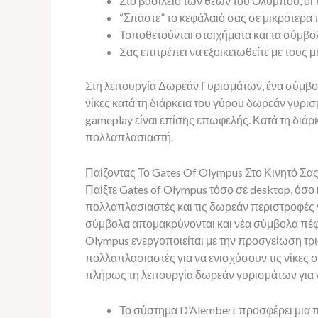
Στο βασίλειο των θεών του Ολύμπου, οι
“Σπάστε” το κεφάλαιό σας σε μικρότερα π
Τοποθετούνται στοιχήματα και τα σύμβο
Σας επιτρέπει να εξοικειωθείτε με τους 
Στη λειτουργία Δωρεάν Γυρισμάτων, ένα σύμβο
νίκες κατά τη διάρκεια του γύρου δωρεάν γυρισμ
gameplay είναι επίσης επωφελής. Κατά τη διά
πολλαπλασιαστή.
Παίζοντας Το Gates Of Olympus Στο Κινητό Σ
Παίξτε Gates of Olympus τόσο σε desktop, όσο 
πολλαπλασιαστές και τις δωρεάν περιστροφές γι
σύμβολα απομακρύνονται και νέα σύμβολα πέφτο
Olympus ενεργοποιείται με την προσγείωση τρ
πολλαπλασιαστές για να ενισχύσουν τις νίκες 
πλήρως τη λειτουργία δωρεάν γυρισμάτων για ν
Το σύστημα D’Alembert προσφέρει μια π