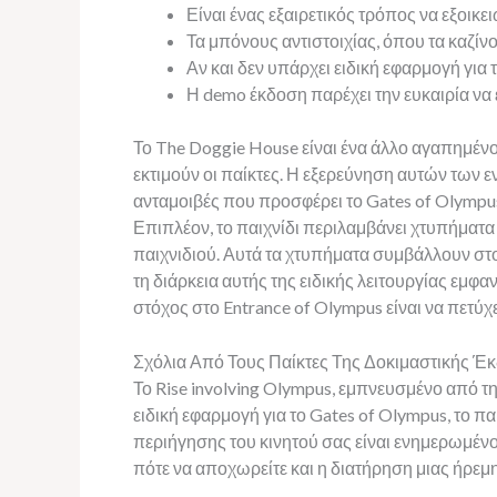
Είναι ένας εξαιρετικός τρόπος να εξοικε
Τα μπόνους αντιστοιχίας, όπου τα καζίν
Αν και δεν υπάρχει ειδική εφαρμογή για
Η demo έκδοση παρέχει την ευκαιρία να 
Το The Doggie House είναι ένα άλλο αγαπημένο 
εκτιμούν οι παίκτες. Η εξερεύνηση αυτών των 
ανταμοιβές που προσφέρει το Gates of Olympus. 
Επιπλέον, το παιχνίδι περιλαμβάνει χτυπήματ
παιχνιδιού. Αυτά τα χτυπήματα συμβάλλουν στο
τη διάρκεια αυτής της ειδικής λειτουργίας εμφ
στόχος στο Entrance of Olympus είναι να πετ
Σχόλια Από Τους Παίκτες Της Δοκιμαστικής Έ
Το Rise involving Olympus, εμπνευσμένο από τη 
ειδική εφαρμογή για το Gates of Olympus, το 
περιήγησης του κινητού σας είναι ενημερωμένο
πότε να αποχωρείτε και η διατήρηση μιας ήρεμ