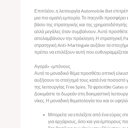
Επιπλέον, η λειτουργία Automobile Bet επιτρέ
μια πιο ομαλή εμπειρία. Το παιχνίδι προσφέρε
βάσει της στρατηγικής και της χρηματοδότησής τ
αλλά μεγάλες όταν συμβαίνουν. Αυτό προσθέτει 
απολαμβάνουν την πρόκληση. Η στρατηγική Paro
στρατηγική Anti-Martingale αυξάνει τα στοιχήμα
πρέπει να επιλέξουν αυτή που ευθυγραμμίζεται 
Αγορά» «μπόνους
Αυτό το μοναδικό θέμα προσθέτει οπτική ελκυστι
αυξήσουν το στοίχημά τους κατά ένα ποσοστό γ
της λειτουργίας Free Spins. Το φρουτάκι Gate
Δοκιμάστε το δωρεάν στη δοκιμαστική λειτουργί
νίκες. Η μοναδική θεματολογία του και οι υψηλ
Μπορείτε να επιλέξετε από ένα εύρος στο
για αρχάριους, όσο και για έμπειρους παί