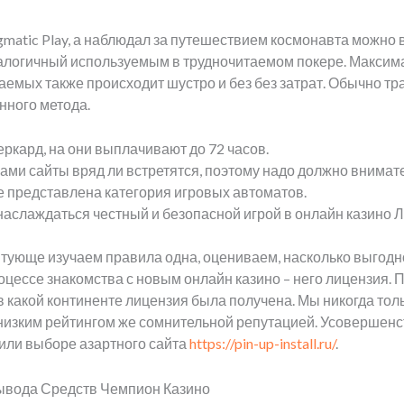
gmatic Play, а наблюдал за путешествием космонавта можно в
алогичный используемым в трудночитаемом покере. Макси
мых также происходит шустро и без без затрат. Обычно тр
нного метода.
ркард, на они выплачивают до 72 часов.
ми сайты вряд ли встретятся, поэтому надо должно внимате
 представлена категория игровых автоматов.
наслаждаться честный и безопасной игрой в онлайн казино Л
пытующе изучаем правила одна, оцениваем, насколько выгод
оцессе знакомства с новым онлайн казино – него лицензия.
 какой континенте лицензия была получена. Мы никогда тол
изким рейтингом же сомнительной репутацией. Усовершенств
или выборе азартного сайта
https://pin-up-install.ru/
.
вода Средств Чемпион Казино