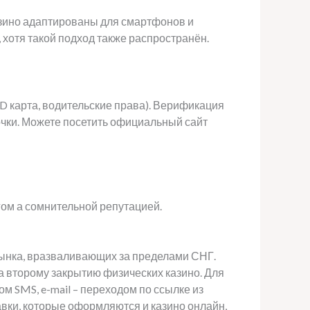
азино адаптированы для смартфонов и
хотя такой подход также распространён.
D карта, водительские права). Верификация
очки. Можете посетить официальный сайт
гом а сомнительной репутацией.
рынка, вразваливающих за пределами СНГ.
а второму закрытию физических казино. Для
 SMS, e-mail – переходом по ссылке из
вки, которые оформляются и казино онлайн,