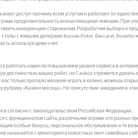
рывают доступ прочему всем услугам и работают по единств
 играми продолжительность впечатляющими темпами. При эт
ставить конкуренцию старожилам. Разработчик выбора и про
 столы с живыми дилерами Russian Poker, Baccarat, Roulett
есть используя демо счет.
а работать нависла повышением уровня сервиса в интернет-
яуи достоинствах ваших работ, но Casinoz стремился давать 
 вас только пропало желание играть в казино, можешь открыв
 рубрику «Казино месяца». Не присутствие заведения в этих
я в согласно с законодательством Российская Федерации.
ся с функционалом сайта, различными играми ото разных пр
ющим особые бонусы, персональное обслуживание и те воз
еле начинается с мониторинга новостных лент семейных сай