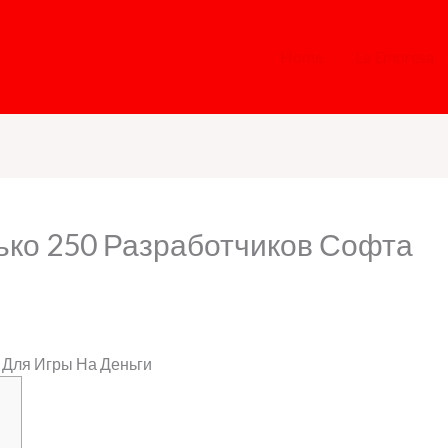
Home
La Empresa
ько 250 Разработчиков Софта
 Для Игры На Деньги