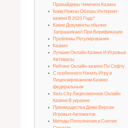
Провайдеры Чемпион Казино
Кому Нужны Обзоры Интернет-
казино В 2025 Году?
Какие Документы обычно
Запрашивают При Верификации
Проблемы Регулирования
Казино
Лучшие Онлайн Казино И Игровые
Автоматы
Рейтинг Онлайн-казино По Софту
С особенного Начать Игру в
Лицензированном Казино
федеральным
Slots City Лицензионное Онлайн
Казино В украине
Преимущества Демо Версии
Игровых Автоматов
Методы Пополнения и Снятия
Средств