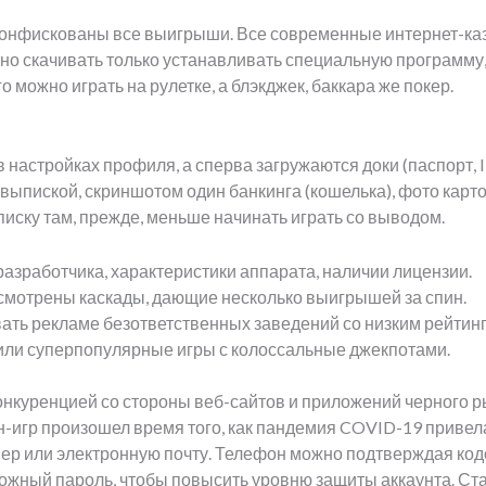
 конфискованы все выигрыши. Все современные интернет-к
о скачивать только устанавливать специальную программу, 
можно играть на рулетке, а блэкджек, баккара же покер.
настройках профиля, а сперва загружаются доки (паспорт, I
выпиской, скриншотом один банкинга (кошелька), фото карт
писку там, прежде, меньше начинать играть со выводом.
азработчика, характеристики аппарата, наличии лицензии.
смотрены каскады, дающие несколько выигрышей за спин.
вать рекламе безответственных заведений со низким рейтин
ли суперпопулярные игры с колоссальные джекпотами.
онкуренцией со стороны веб-сайтов и приложений черного 
-игр произошел время того, как пандемия COVID-19 привел
р или электронную почту. Телефон можно подтверждая кодом
ожный пароль, чтобы повысить уровню защиты аккаунта. Ста